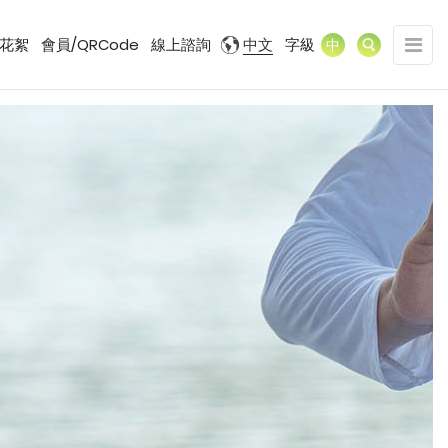
展
花絮
會員/QRCode
線上諮詢
中文
字級
中
開/
收
合
網
站
導
覽
選
單