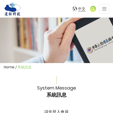
凌
凌
展
中文
松
松
開/
科
收
科
技
合
(SDGs/ESG)LOGO
技
網
站
(SDGs/ESG)
導
覽
選
單
Home
系統訊息
System Message
系統訊息
請先登入會員