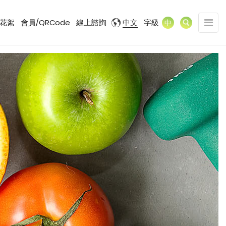
展
花絮
會員/QRCode
線上諮詢
中文
字級
中
開/
收
合
網
站
導
覽
選
單